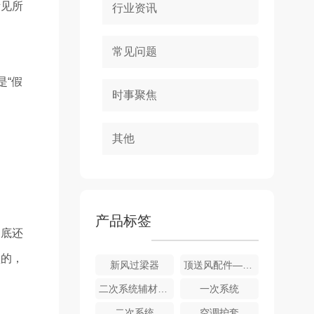
所见所
行业资讯
常见问题
是“假
时事聚焦
其他
产品标签
到底还
型的，
新风过梁器
顶送风配件—过梁器
二次系统辅材配件应用
一次系统
二次系统
空调护套